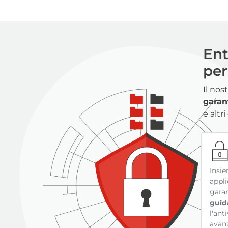
Ent
per
Il nos
garant
e altr
Insie
appli
garan
guid
l'ant
avanz