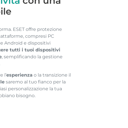
ività
con una
ile
forma. ESET offre protezione
iattaforme, compresi PC
Android e dispositivi
re tutti i tuoi dispositivi
e
, semplificando la gestione
.
e l’
esperienza
o la transizione il
le
saremo al tuo fianco per la
asi personalizzazione la tua
abbiano bisogno.