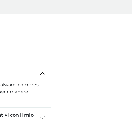
malware, compresi
per rimanere
ivi con il mio