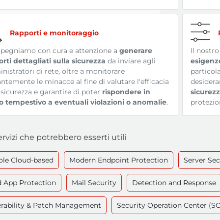
Rapporti e monitoraggio
mpegniamo con cura e attenzione a
generare
Il nostr
rti dettagliati sulla sicurezza
da inviare agli
esigenze
istratori di rete, oltre a monitorare
particol
ntemente le minacce al fine di valutare l'efficacia
desider
 sicurezza e garantire di poter
rispondere in
sicurezz
 tempestivo a eventuali violazioni o anomalie
.
protezio
servizi che potrebbero esserti utili
ole Cloud-based
Modern Endpoint Protection
Server Sec
 App Protection
Mail Security
Detection and Response
erability & Patch Management
Security Operation Center (S