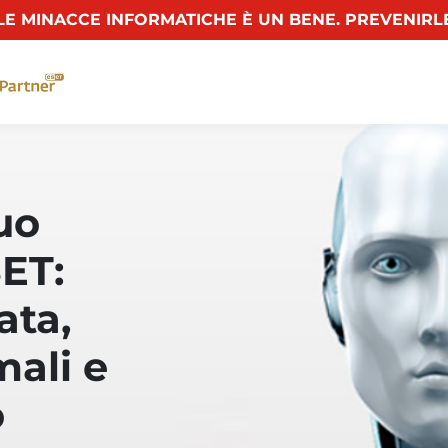
E MINACCE INFORMATICHE È UN BENE. PREVENIRL
tuo
ET:
ata,
mali e
o