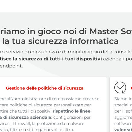
riamo in gioco noi di Master Sof
 la tua sicurezza informatica
tro servizio di consulenza e di monitoraggio della consol
isce la sicurezza di tutti i tuoi dispositivi
aziendali: po
i endpoint.
Gestione delle politiche di sicurezza
me all\’amministratore di rete possiamo creare e
Siamo in
care politiche di sicurezza personalizzate per
speciali
tire che tutti i dispositivi
rispettino le linee
per il so
a di sicurezza aziendale
: configurazioni per
aggiorna
ivirus, il firewall, la protezione da malware
software
ato, filtro su siti ingannevoli e altro.
vulnerab