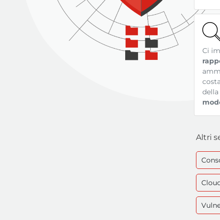
Ci i
rappo
ammin
costa
della
modo
Altri 
Cons
Cloud
Vuln