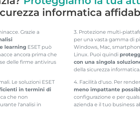
nzia?
Proteggiamo la tua att
icurezza informatica affidab
inacce. Grazie a
3. Protezione multi-piatta
nalisi
per una vasta gamma di p
e learning
ESET può
Windows, Mac, smartphone 
nacce ancora prima che
Linux. Puoi quindi
protegge
e delle firme antivirus
con una singola soluzion
della sicurezza informatica
mali. Le soluzioni ESET
4. Facilità d'uso. Per render
icienti in termini di
meno impattante possibi
ifica che non
configurazione e per qualsi
rante l'analisi in
azienda e il tuo business 