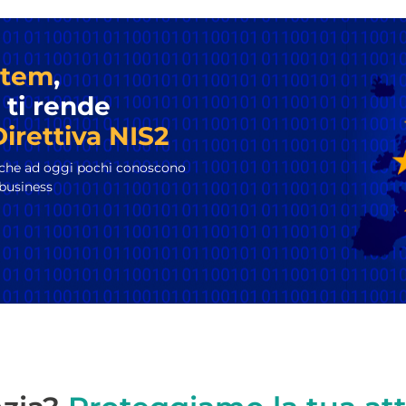
stem
,
 ti rende
Direttiva NIS2
 che ad oggi pochi conoscono
 business